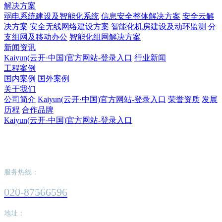
解决方案
弱电系统建设及智能化系统
信息安全整体解决方案
安全云解
决方案
安全无线网络建设方案
智能化机房建设及动环监测
分
支组网及移动办公
智能化组网解决方案
新闻资讯
Kaiyun(云开·中国)官方网站-登录入口
行业新闻
工程案例
国内案例
国外案例
关于我们
公司简介
Kaiyun(云开·中国)官方网站-登录入口
荣誉资质
发展
历程
合作品牌
Kaiyun(云开·中国)官方网站-登录入口
Kaiyun(云开·中国)官方网站-登录入口
服务热线：
020-87566596
地址：