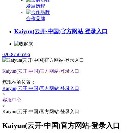
发展历程
合作品牌
Kaiyun(云开·中国)官方网站-登录入口
020-87566596
Kaiyun(云开·中国)官方网站-登录入口
您现在的位置：
Kaiyun(云开·中国)官方网站-登录入口
>
客服中心
>
Kaiyun(云开·中国)官方网站-登录入口
Kaiyun(云开·中国)官方网站-登录入口