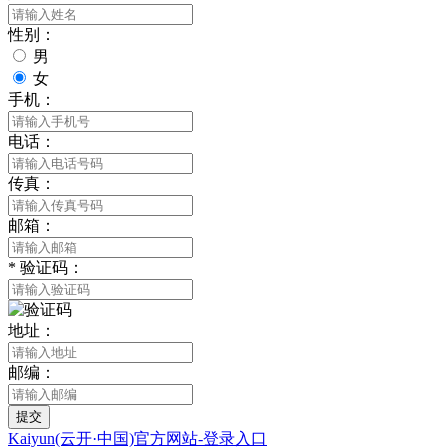
性别：
男
女
手机：
电话：
传真：
邮箱：
*
验证码：
地址：
邮编：
提交
Kaiyun(云开·中国)官方网站-登录入口