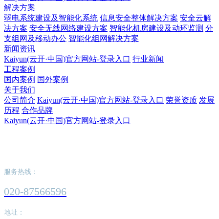
解决方案
弱电系统建设及智能化系统
信息安全整体解决方案
安全云解
决方案
安全无线网络建设方案
智能化机房建设及动环监测
分
支组网及移动办公
智能化组网解决方案
新闻资讯
Kaiyun(云开·中国)官方网站-登录入口
行业新闻
工程案例
国内案例
国外案例
关于我们
公司简介
Kaiyun(云开·中国)官方网站-登录入口
荣誉资质
发展
历程
合作品牌
Kaiyun(云开·中国)官方网站-登录入口
Kaiyun(云开·中国)官方网站-登录入口
服务热线：
020-87566596
地址：