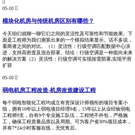

05-10

模块化机房与传统机房区别有哪些？
今天咱们就聊一聊它们之间的灵活性及可靠性和节能效果。下
面是工程师为我们测算出来的一个模拟结果显示。话不多说，
看两者之间的对比。（1）灵活性：行级空调匹配数据中心演
进，支持高密度及混合部署。结论：行级空调是一种面向未来
的解决方案（2）灵活性：行级空调可实现按需部署,实现平滑
扩容
05-10

弱电机房工程改造-机房改造建设工程
每个弱电智能化工程均成立有资深设计师领衔的项目专案小
组，拥有10年以上弱电项目经理9名，15年以上从业经验弱电
工程师9支，自有9个专业施工队伍，工程绝不外包，严格施
工，确保工程质量品质以及周期。可为客户省30%项目成本，
并有7*24小时客服在线，无忧售后。