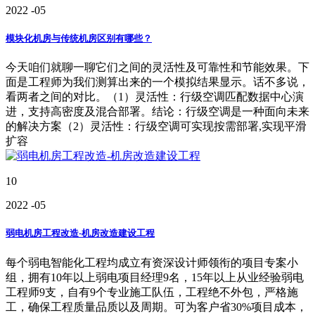
2022
-05
模块化机房与传统机房区别有哪些？
今天咱们就聊一聊它们之间的灵活性及可靠性和节能效果。下
面是工程师为我们测算出来的一个模拟结果显示。话不多说，
看两者之间的对比。（1）灵活性：行级空调匹配数据中心演
进，支持高密度及混合部署。结论：行级空调是一种面向未来
的解决方案（2）灵活性：行级空调可实现按需部署,实现平滑
扩容
10
2022
-05
弱电机房工程改造-机房改造建设工程
每个弱电智能化工程均成立有资深设计师领衔的项目专案小
组，拥有10年以上弱电项目经理9名，15年以上从业经验弱电
工程师9支，自有9个专业施工队伍，工程绝不外包，严格施
工，确保工程质量品质以及周期。可为客户省30%项目成本，