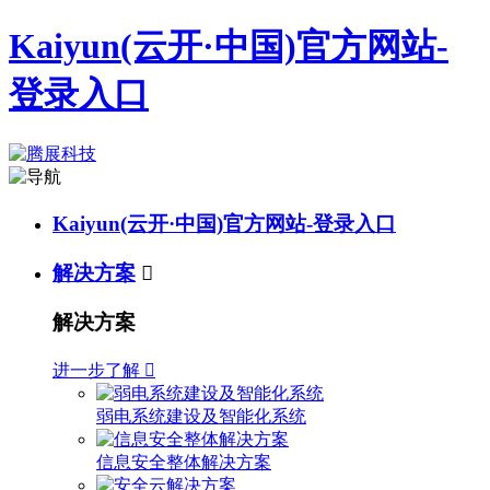
Kaiyun(云开·中国)官方网站-
登录入口
Kaiyun(云开·中国)官方网站-登录入口
解决方案

解决方案
进一步了解

弱电系统建设及智能化系统
信息安全整体解决方案