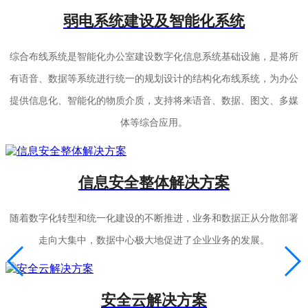
弱电系统建设及智能化系统
综合布线系统是智能化办公室建设数字化信息系统基础设施，是将所
有语音、数据等系统进行统一的规划设计的结构化布线系统，为办公
提供信息化、智能化的物质介质，支持将来语音、数据、图文、多媒
体等综合应用。
信息安全整体解决方案
随着数字化转型和统一化建设的不断推进，业务和数据正从分散部署
走向大集中，数据中心极大地促进了企业业务的发展。
安全云解决方案