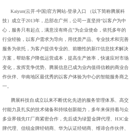
Kaiyun(云开·中国)官方网站-登录入口 （以下简称腾展科
技）成立于2013年，总部在广州，公司一直坚持“以客户为中
心，服务只有起点，满意没有终点”为企业使命，依托多年的
行业经验，以客户需求为导向，用优质产品、专业技术和完善
服务为依托，为客户提供专业的、前瞻性的新IT信息技术解决
方案，帮助客户降低运营成本，提高生产效率，快速应对市场
变化，发挥竞争优势。腾展信息已成为业内值得信赖的商业合
作伙伴、华南地区最优秀的以客户体验为中心的智能服务商之
一。
腾展科技自成立以来不断优化先进的服务管理体系、高交
付能力及扎实的技术储备和持续创新能力，多年来保持着与众
多业界领先IT厂商紧密合作，先后成为绿盟金牌代理、H3C金
牌代理、信锐金牌经销商、华为认证经销商、维谛合作伙伴、