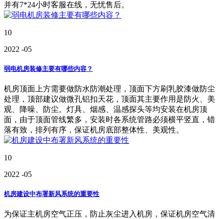
并有7*24小时客服在线，无忧售后。
10
2022
-05
弱电机房装修主要有哪些内容？
机房顶面上方需要做防水防潮处理，顶面下方刷乳胶漆做防尘
处理，顶部建议做微孔铝扣天花，顶面其主要作用是防火、美
观、降噪、防尘。灯具、烟感、温感探头等均安装在机房顶
面，由于顶面管线繁多，安装时各系统管路必须横平竖直，错
落有致，排列有序，保证机房底部整体性、美观性。
10
2022
-05
机房建设中布署新风系统的重要性
为保证主机房空气正压，防止灰尘进入机房，保证机房空气清