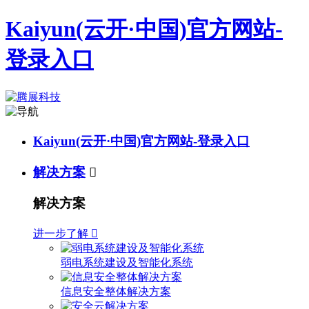
Kaiyun(云开·中国)官方网站-
登录入口
Kaiyun(云开·中国)官方网站-登录入口
解决方案

解决方案
进一步了解

弱电系统建设及智能化系统
信息安全整体解决方案