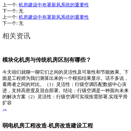
上一个
:
机房建设中布署新风系统的重要性
下一个
:
无
上一个
:
机房建设中布署新风系统的重要性
下一个
:
无
相关资讯
模块化机房与传统机房区别有哪些？
今天咱们就聊一聊它们之间的灵活性及可靠性和节能效果。下
面是工程师为我们测算出来的一个模拟结果显示。话不多说，
看两者之间的对比。（1）灵活性：行级空调匹配数据中心演
进，支持高密度及混合部署。结论：行级空调是一种面向未来
的解决方案（2）灵活性：行级空调可实现按需部署,实现平滑
扩容
→
弱电机房工程改造-机房改造建设工程