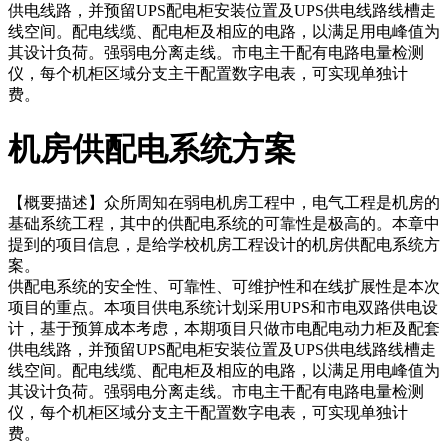
供电线路，并预留UPS配电柜安装位置及UPS供电线路线槽走
线空间。配电线缆、配电柜及相应的电路，以满足用电峰值为
其设计负荷。强弱电分离走线。市电主干配有电路电量检测
仪，每个机柜区域分支主干配置数字电表，可实现单独计
费。
机房供配电系统方案
【概要描述】
众所周知在弱电机房工程中，电气工程是机房的
基础系统工程，其中的供配电系统的可靠性是极高的。本章中
提到的项目信息，是给学校机房工程设计的机房供配电系统方
案。
供配电系统的安全性、可靠性、可维护性和在线扩展性是本次
项目的重点。本项目供电系统计划采用UPS和市电双路供电设
计，基于预算成本考虑，本期项目只做市电配电动力柜及配套
供电线路，并预留UPS配电柜安装位置及UPS供电线路线槽走
线空间。配电线缆、配电柜及相应的电路，以满足用电峰值为
其设计负荷。强弱电分离走线。市电主干配有电路电量检测
仪，每个机柜区域分支主干配置数字电表，可实现单独计
费。