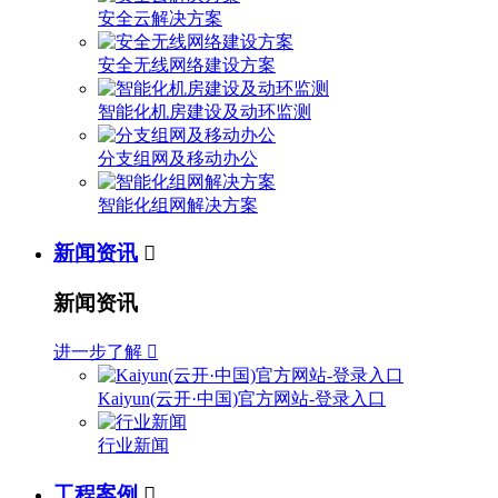
安全云解决方案
安全无线网络建设方案
智能化机房建设及动环监测
分支组网及移动办公
智能化组网解决方案
新闻资讯

新闻资讯
进一步了解

Kaiyun(云开·中国)官方网站-登录入口
行业新闻
工程案例
