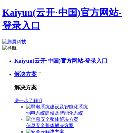
Kaiyun(云开·中国)官方网站-
登录入口
Kaiyun(云开·中国)官方网站-登录入口
解决方案

解决方案
进一步了解

弱电系统建设及智能化系统
信息安全整体解决方案