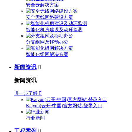
安全云解决方案
安全无线网络建设方案
智能化机房建设及动环监测
分支组网及移动办公
智能化组网解决方案
新闻资讯

新闻资讯
进一步了解

Kaiyun(云开·中国)官方网站-登录入口
行业新闻
工程案例
