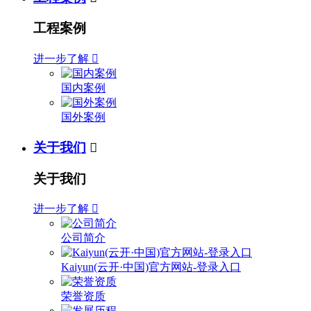
工程案例
进一步了解

国内案例
国外案例
关于我们

关于我们
进一步了解

公司简介
Kaiyun(云开·中国)官方网站-登录入口
荣誉资质